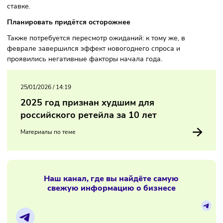
ухудшением ожиданий компаний на фоне начала года.
По мнению экспертов, ИБК отражает общее торможение
экономики: бизнесу приходится адаптироваться к росту
налоговой нагрузки и сохраняющейся высокой ключевой
ставке.
Планировать придётся осторожнее
Также потребуется пересмотр ожиданий: к тому же, в
феврале завершился эффект новогоднего спроса и
проявились негативные факторы начала года.
25/01/2026
/
14:19
2025 год признан худшим для
российского ретейла за 10 лет
Материалы по теме