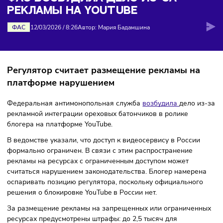
на YouTube
ФАС ВОЗБУДИЛА ДЕЛО ИЗ-ЗА
РЕКЛАМЫ НА YOUTUBE
ФАС
12/03/2026
/
8:26
Автор: Мария Бадамшина
Регулятор считает размещение рекламы на
платформе нарушением
Федеральная антимонопольная служба
возбудила
дело 
рекламной интеграции ореховых батончиков в ролике
блогера на платформе YouTube.
В ведомстве указали, что доступ к видеосервису в России
формально ограничен. В связи с этим распространение
рекламы на ресурсах с ограниченным доступом может
считаться нарушением законодательства. Блогер намере