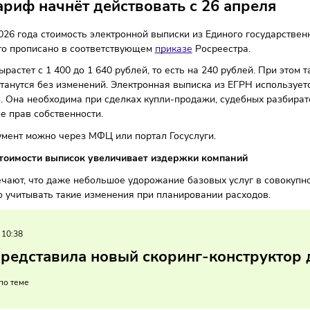
сы
23/04/2026
/
8:21
Автор: Мария Бадамшина
й тариф начнёт действовать с 26 ап
реля 2026 года стоимость электронной выписки из Единого
ится. Это прописано в соответствующем
приказе
Росреестра
луги вырастет с 1 400 до 1 640 рублей, то есть на 240 руб
тов останутся без изменений. Электронная выписка из ЕГ
мости. Она необходима при сделках купли-продажи, судеб
рждение прав собственности.
ть документ можно через МФЦ или портал Госуслуги.
ние стоимости выписок увеличивает издержки компаний
ы отмечают, что даже небольшое удорожание базовых услуг
у важно учитывать такие изменения при планировании расх