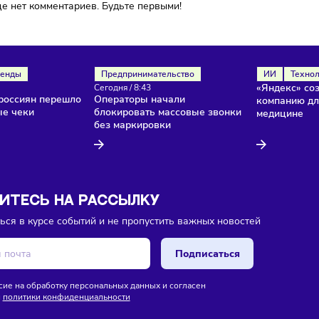
ока еще нет комментариев. Будьте первыми!
ля
Тренды
Предпринимательство
/
8:45
Сегодня
/
8:43
нство россиян перешло
Операторы начали
ктронные чеки
блокировать массовые звонки
без маркировки