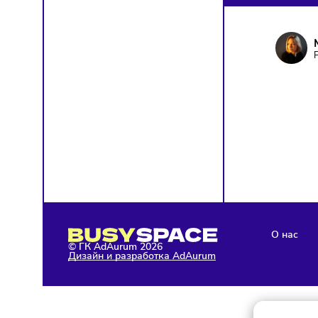
ПОД
Чтобы о
Я д
с у