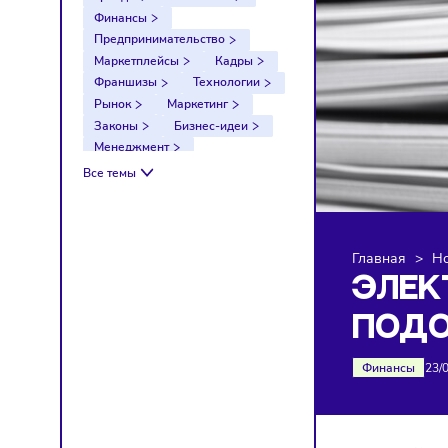
Тренды
Компании
Финансы
Предпринимательство
Маркетплейсы
Кадры
Франшизы
Технологии
Рынок
Маркетинг
Законы
Бизнес-идеи
Менеджмент
Импортозамещение
Все темы
Налоги
Экономика
Ретейл
Логистика
Санкции
Главна
ЭЛ
ПО