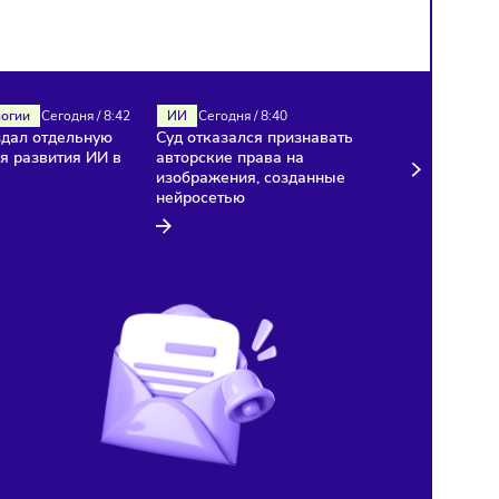
ИИ
Технологии
Сегодня
/
8:42
ИИ
Сегодня
/
8:40
«Яндекс» создал отдельную
Суд отказался признават
компанию для развития ИИ в
авторские права на
медицине
изображения, созданные
нейросетью