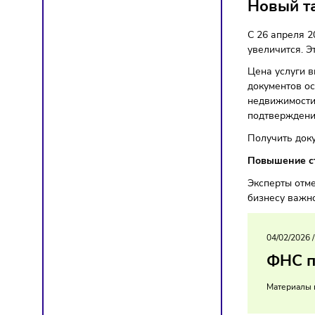
Финан
Новы
С 26 ап
увелич
Цена ус
докумен
недвижи
подтве
Получи
Повыше
Эксперт
бизнес