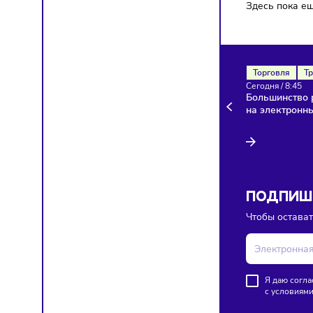
Здесь п
Торгов
Сегодня
Больши
на эле