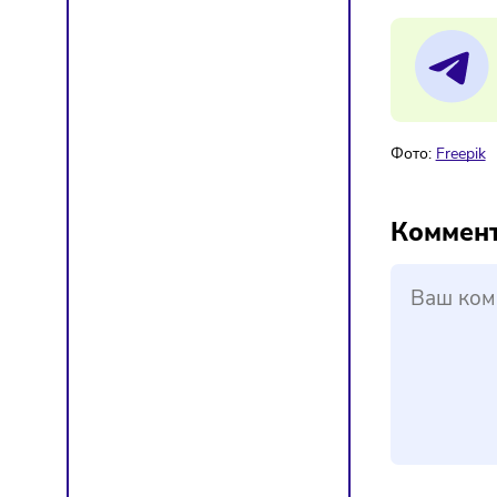
04/
ФН
Мат
Фото:
F
Ком