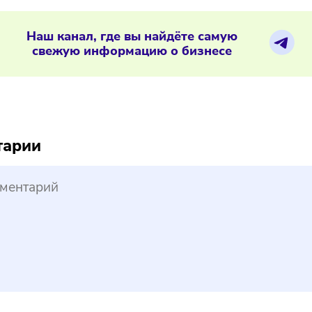
02/2026
/
10:38
С представила новый скоринг-конст
ериалы по теме
Наш канал, где вы найдёте самую
свежую информацию о бизнесе
reepik
ментарии