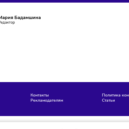
ПИШИТЕСЬ НА РАССЫЛКУ
ставаться в курсе событий и не пропустить важных новосте
Подписаться
аю согласие на обработку персональных данных и согласен
словиями
политики конфиденциальности
Мария Бадамшина
Редактор