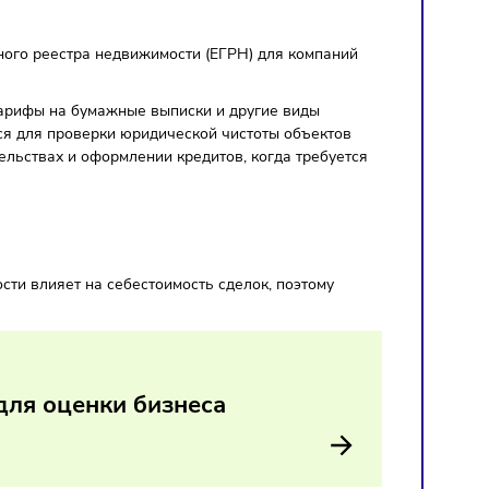
реля
 государственного реестра недвижимости (ЕГРН) для компан
.
лей. При этом тарифы на бумажные выписки и другие виды
РН используется для проверки юридической чистоты объект
ных разбирательствах и оформлении кредитов, когда требу
 в совокупности влияет на себестоимость сделок, поэтому
одов.