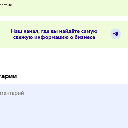
ет быть связано и с локальными управленческими решениям
ять ошибки становятся инструментом сохранения доверия к
02/2026
/
14:46
аншиза или свой бизнес: что выбрат
ериалы по теме
Наш канал, где вы найдёте самую
свежую информацию о бизнесе
reepik
ментарии