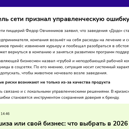
АНДАЛА
нии
Тренды
28/02/2026
/
11:35
Автор: Мария Бадамшина
ватель сети признал управленческу
ель сети пиццерий Федор Овчинников заявил, что заведения
ам предпринимателя, компания возьмёт на себя расходы н
вчинников принёс извинения курьеру и пообещал разобрать
ник сможет вернуться в компанию и заняться развитием пр
ия управляющей бизнесмен назвал «грубой и неподобающей 
сотрудницы в соцсетях. По его мнению, ситуация носит сис
, а не допускать, чтобы животное ночевало возле заведени
ционные риски возникают не только из-за качества прод