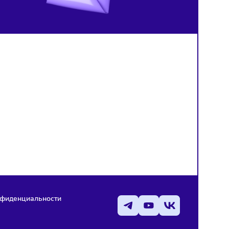
нейросетью
й