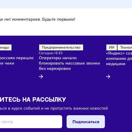
ока еще нет комментариев. Будьте первыми!
ля
Тренды
Предпринимательство
/
8:45
Сегодня
/
8:43
нство россиян перешло
Операторы начали
ктронные чеки
блокировать массовые звонки