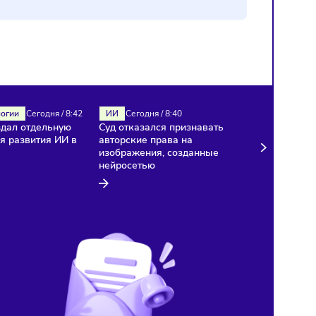
ИИ
Технологии
Сегодня
/
8:42
ИИ
Сегодня
/
8:40
«Яндекс» создал отдельную
Суд отказался признават
компанию для развития ИИ в
авторские права на
медицине
изображения, созданные