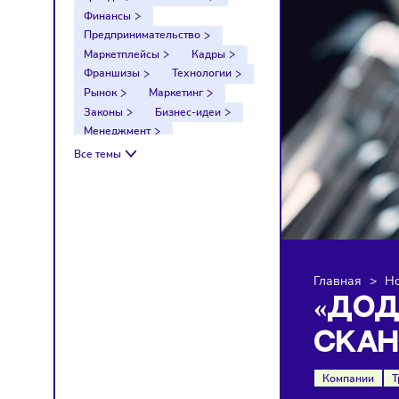
Тренды
Компании
Финансы
Предпринимательство
Маркетплейсы
Кадры
Франшизы
Технологии
Рынок
Маркетинг
Законы
Бизнес-идеи
Менеджмент
Импортозамещение
Все темы
Налоги
Экономика
Ретейл
Логистика
Санкции
Главна
«Д