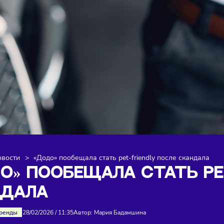
я
>
Новости
>
«Додо» пообещала стать pet-friendly после
ОДО» ПООБЕЩАЛА СТАТ