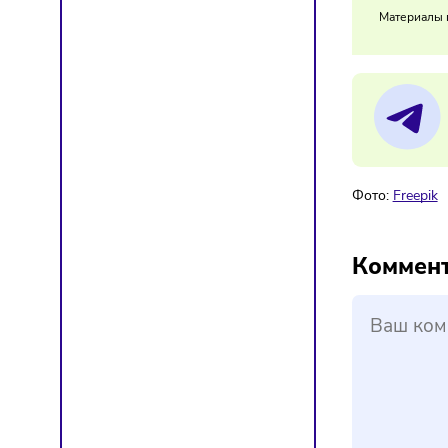
Это мож
исправл
24/
Фр
Мат
Фото:
F
Ком