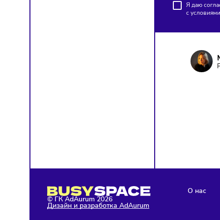
ПОД
Чтобы о
Я д
с у