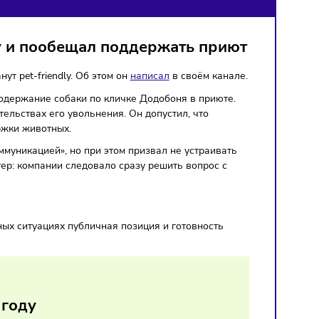
ю ошибку и пообещал поддержать пр
 «Додо» станут pet-friendly. Об этом он
написал
в своём ка
а лечение и содержание собаки по кличке Додобоня в прию
ся в обстоятельствах его увольнения. Он допустил, что
ограмм поддержки животных.
рабочей коммуникацией», но при этом призвал не устраив
темный характер: компании следовало сразу решить вопрос 
я.
укта