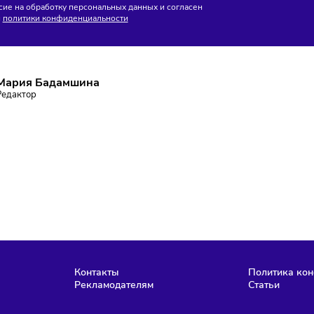
без маркировки
ПИШИТЕСЬ НА РАССЫЛКУ
ставаться в курсе событий и не пропустить важных новосте
Подписаться
аю согласие на обработку персональных данных и согласен
словиями
политики конфиденциальности
Мария Бадамшина
Редактор