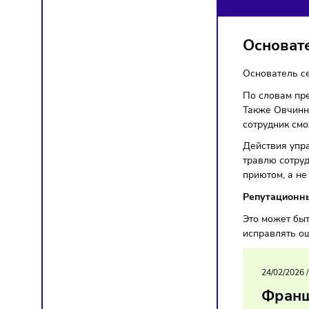
СК
Компа
Осно
Основат
По слов
Также О
сотруд
Действ
травлю 
приютом
Репута