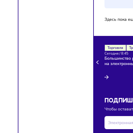
Здесь п
Торгов
Сегодня
Больши
на эле