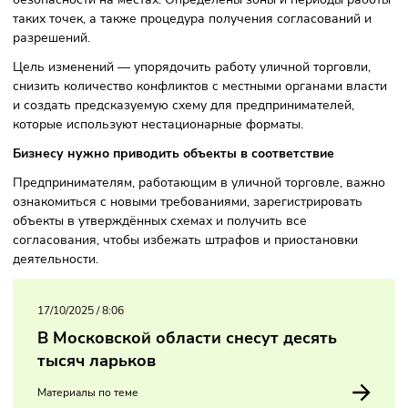
требования к санитарии, безопасности и инфраструктуре.
Мобильные объекты — фудтраки, киоски, автолавки — т
должны соответствовать единому набору критериев по
внешнему виду, обслуживанию покупателей и обеспечен
безопасности на местах. Определены зоны и периоды ра
таких точек, а также процедура получения согласований 
разрешений.
Цель изменений — упорядочить работу уличной торговли
снизить количество конфликтов с местными органами вл
и создать предсказуемую схему для предпринимателей,
которые используют нестационарные форматы.
Бизнесу нужно приводить объекты в соответствие
Предпринимателям, работающим в уличной торговле, ва
ознакомиться с новыми требованиями, зарегистрировать
объекты в утверждённых схемах и получить все
согласования, чтобы избежать штрафов и приостановки
деятельности.