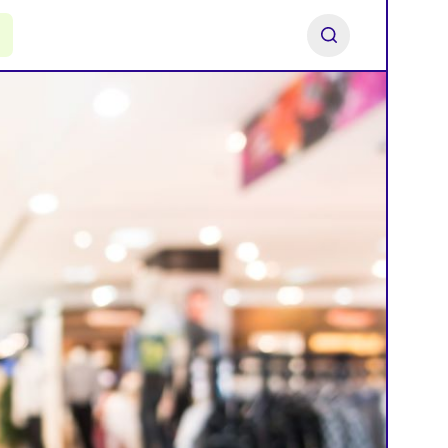
ь франшизу