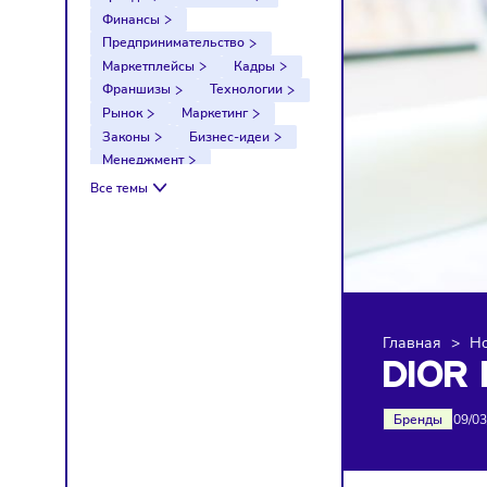
Тренды
Компании
Финансы
Предпринимательство
Маркетплейсы
Кадры
Франшизы
Технологии
Рынок
Маркетинг
Законы
Бизнес-идеи
Менеджмент
Импортозамещение
Все темы
Налоги
Экономика
Ретейл
Логистика
Санкции
Главна
DI