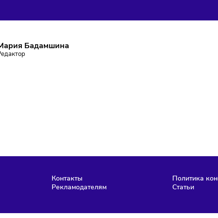
ПИШИТЕСЬ НА РАССЫЛКУ
ставаться в курсе событий и не пропустить важных новосте
Подписаться
аю согласие на
обработку персональных данных
согласно
политике
фиденциальности
, а так же ознакомлен с
офертой
е робот
Мария Бадамшина
Редактор