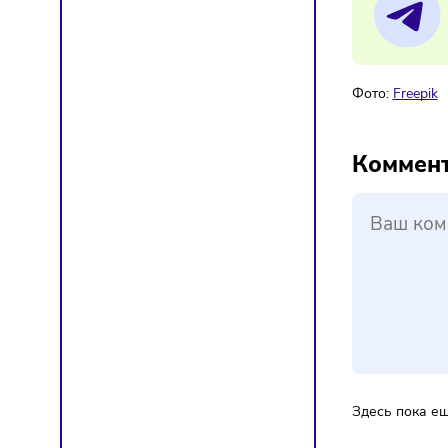
Os
Мат
Фото:
F
Ком