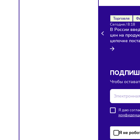
Здесь п
Торгов
Сегодня
В Росси
цен на 
цепочк