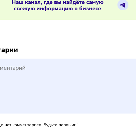
kelly откроет бутик на месте бывшег
ериалы по теме
Наш канал, где вы найдёте самую
свежую информацию о бизнесе
reepik
ментарии