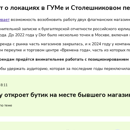
ы
09/03/2026
/
14:59
Автор: Мария Бадамшина
 идёт о локациях в ГУМе и Столешни
ссматривает
возможность возобновить работу двух флагман
о пояснительной записке к бухгалтерской отчетности росс
2028 года. До 2022 года у Dior было несколько точек в Мо
хода бренда с рынка часть магазинов закрылась, и к 2024
иковом переулке и торговом центре «Времена года», часть 
ным брендам придётся внимательнее работать с позици
но, чтобы удержать аудиторию, которая за последние годы
02/2026
/
8:11