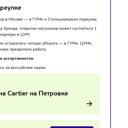
ковом переулке
ских магазинов в Москве — в ГУМе и Столешниковом переу
ийского юрлица бренда, открытие магазинов может состоять
скве, включая корнеры в ЦУМ.
 году у компании оставалось четыре объекта — в ГУМе, ЦУМ
из которых позже прекратила работу.
онированием и ассортиментом
 переключилась на российские марки.