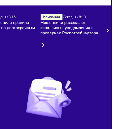
Налоги
Сегодня
/
8:15
Компании
Сегодня
/
8:13
В России изменили правила
Мошенники рассылают
расчёта НДС по долгосрочным
фальшивые уведомления
договорам
проверках Роспотребнад