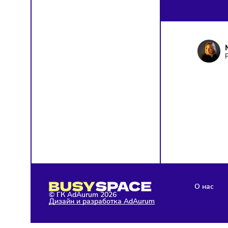
ПОД
Чтобы о
Я д
кон
Я н