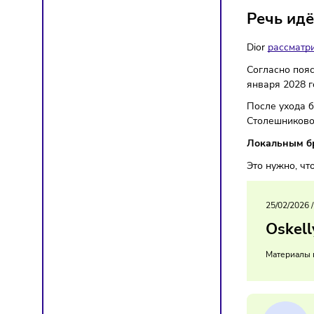
Бренд
Речь
Dior
ра
Согласн
января 
После у
Столешн
Локаль
Это нуж
25/