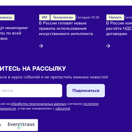
ока еще нет комментариев. Будьте первыми!
ля
Финансы
ИИ
Технологии
Сегодня
/
8:16
В России готовят новые
/
8:18
и введут мониторинг
правила использования
продукты по всей
искусственного интеллекта
е поставок