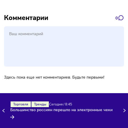
с населением от 300 тыс. человек. Однако позже «Даблби
решили, что всё-таки откроют мини-кофейню в столице.
«Даблби» развивает сеть за счёт франчайзинговой
программы, к которой присоединится и «Экспресс».
Фото обложки:
соцсети «Даблби»
Комментарии