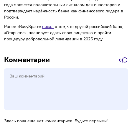
Он активно внедряет цифровые технологии и развивает
инновационные продукты, чтобы удовлетворить потребно
современных клиентов.
Высокая прибыль Сбербанка в первом полугодии 2023
года является положительным сигналом для инвесторов 
подтверждает надёжность банка как финансового лидер
России.
Ранее «BusySpace»
писал
о том, что другой российский ба
«Открытие», планирует сдать свою лицензию и пройти
процедуру добровольной ликвидации в 2025 году.
Комментарии