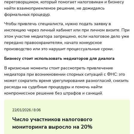
ряде регионов — в том числе, в Республике Марий Эл и
Московской, Пензенской, Самарской и Саратовской облас
а также в инспекциях Северо-Западного, Центрального 
Приволжского округов. Медиатор выступает нейтральны
переговорщиком, который помогает налоговикам и бизне
найти взаимоприемлемое решение, не дожидаясь
формальных процедур.
Чтобы привлечь специалиста, нужно подать заявку в
инспекцию через личный кабинет или при личном визите
этом участие медиатора запрещено, если налоговое дело
передано правоохранителям, начато конкурсное
производство или это нарушит процессуальные сроки.
Бизнесу стоит использовать медиаторов для диалога
В кризисные моменты стоит рассмотреть привлечение
медиатора при возникновении спорных ситуаций с ФНС: 
может сократить время урегулирования разногласий, сни
расходы на судебные процедуры и помочь найти
компромиссное решение без штрафов и санкций.