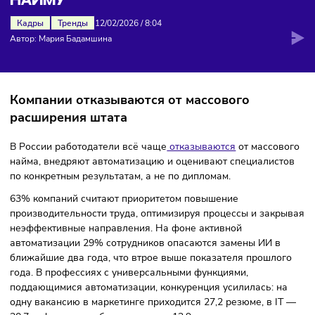
БИЗНЕС ПЕРЕХОДИТ К ТОЧЕЧНО
НАЙМУ
Кадры
Тренды
12/02/2026
/
8:04
Автор: Мария Бадамшина
Компании отказываются от массового
расширения штата
В России работодатели всё чаще
отказываются
от массо
найма, внедряют автоматизацию и оценивают специалис
по конкретным результатам, а не по дипломам.
63% компаний считают приоритетом повышение
производительности труда, оптимизируя процессы и зак
неэффективные направления. На фоне активной
автоматизации 29% сотрудников опасаются замены ИИ в