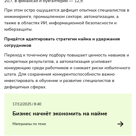
ближайшие два года, что втрое выше показателя прошло
года. В профессиях с универсальными функциями,
поддающимися автоматизации, конкуренция усилилась: н
одну вакансию в маркетинге приходится 27,2 резюме, в I
20,7, в финансах и бухгалтерии — 12,9.
При этом остро ощущается дефицит опытных специалист
инжиниринге, промышленном секторе, автоматизации, а
также в областях ИИ, информационной безопасности и
киберзащиты.
Придётся адаптировать стратегии найма и удержания
сотрудников
Переход к точечному подбору повышает ценность навыко
конкретных результатов, а автоматизация усиливает
конкуренцию среди работников и снижает риски избыточ
штата. Для сохранения конкурентоспособности важно
инвестировать в обучение и развитие специалистов в
дефицитных сферах.