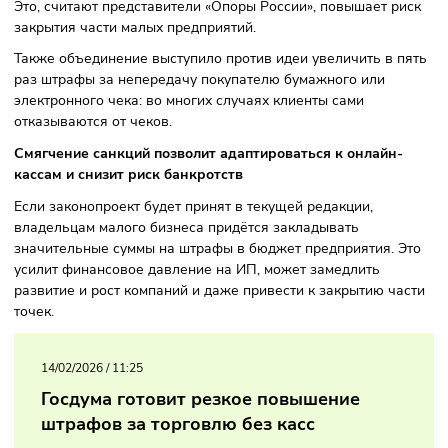
индивидуальных предпринимателей и компаний может
болезненно ударить по малому бизнесу. Для ИП размеры
санкций фактически увеличиваются кратно — по оценка
объединения, в отдельных случаях рост составит до 15 ра
Это, считают представители «Опоры России», повышает р
закрытия части малых предприятий.
Также объединение выступило против идеи увеличить в 
раз штрафы за непередачу покупателю бумажного или
электронного чека: во многих случаях клиенты сами
отказываются от чеков.
Смягчение санкций позволит адаптироваться к онлайн
кассам и снизит риск банкротств
Если законопроект будет принят в текущей редакции,
владельцам малого бизнеса придётся закладывать
значительные суммы на штрафы в бюджет предприятия. 
усилит финансовое давление на ИП, может замедлить
развитие и рост компаний и даже привести к закрытию ч
точек.