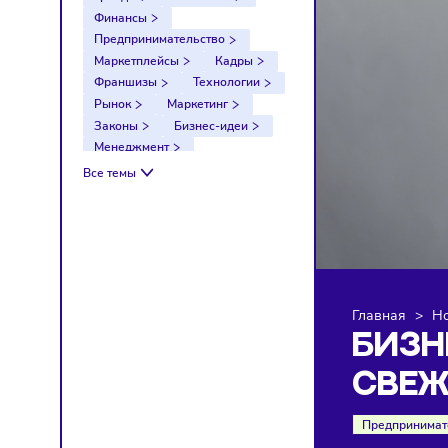
Тренды
Компании
Финансы
Предпринимательство
Маркетплейсы
Кадры
Франшизы
Технологии
Рынок
Маркетинг
Законы
Бизнес-идеи
Менеджмент
Импортозамещение
Все темы
Налоги
Экономика
Ретейл
Логистика
Санкции
Главна
БИ