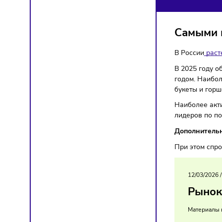
СВ
Предпр
Самы
В Росс
В 2025
годом.
букеты
Наибол
лидеров
Дополн
При это