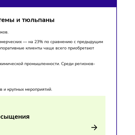
ОВ
я Бадамшина
 хризантемы и тюльпаны
енных заказчиков.
 на 13%, а коммерческих — на 23% по сравнению с предыд
тюльпаны. Корпоративные клиенты чаще всего приобретают
 сферы, ИТ и химической промышленности. Среди регионов
н.
ичных периодов и крупных мероприятий.