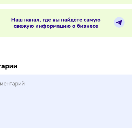
03/2026
/
8:19
нок цветочных магазинов в России 
ериалы по теме
Наш канал, где вы найдёте самую
свежую информацию о бизнесе
reepik
ментарии