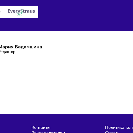
ПИШИТЕСЬ НА РАССЫЛКУ
ставаться в курсе событий и не пропустить важных новосте
Подписаться
аю согласие на
обработку персональных данных
согласно
политике
фиденциальности
, а так же ознакомлен с
офертой
е робот
Мария Бадамшина
Редактор