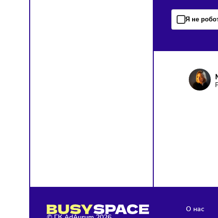
ПОД
Чтобы о
Я д
кон
Я н