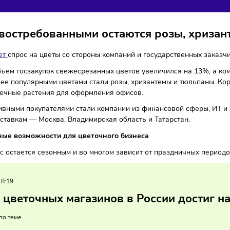
ЕЖЕСРЕЗАННЫХ ЦВЕТ
инимательство
Торговля
Тренды
11/06/2026
/
8:37
Автор: Мари
ми востребованными остаются розы,
ии
растет
спрос на цветы со стороны компаний и государств
 году объем госзакупок свежесрезанных цветов увеличился
 Наиболее популярными цветами стали розы, хризантемы и 
 и горшечные растения для оформления офисов.
ее активными покупателями стали компании из финансовой
 по поставкам — Москва, Владимирская область и Татарста
ительные возможности для цветочного бизнеса
м спрос остается сезонным и во многом зависит от праздн