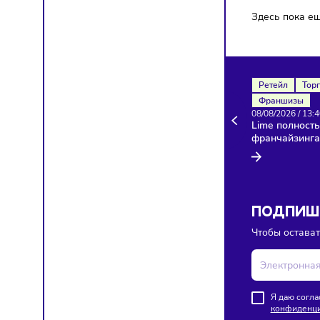
Здесь п
Ретейл
Франш
08/08/20
Lime по
франча