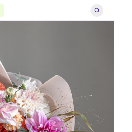
ь франшизу