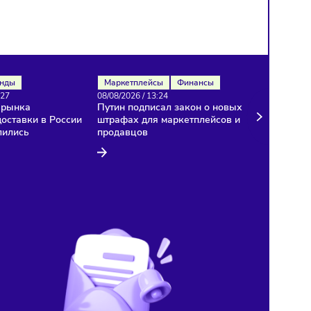
Рынок
Тренды
Маркетплейсы
Финансы
08/08/2026
/
13:27
08/08/2026
/
13:24
Темпы роста рынка
Путин подписал закон о 
курьерской доставки в России
штрафах для маркетплей
резко замедлились
продавцов