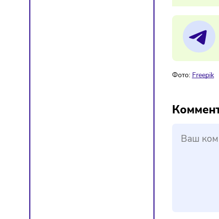
12/
Ры
Мат
Фото:
F
Ком