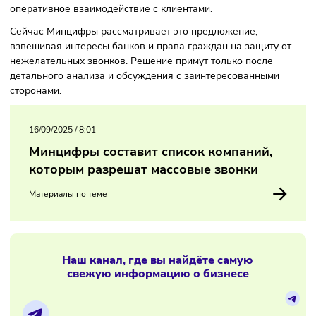
Ранее в России были введены меры по ограничению
нежелательных звонков, что снизило число мошенническ
вызовов. Однако представители банковского сектора
считают, что существующие ограничения затрудняют
оперативное взаимодействие с клиентами.
Сейчас Минцифры рассматривает это предложение,
взвешивая интересы банков и права граждан на защиту 
нежелательных звонков. Решение примут только после
детального анализа и обсуждения с заинтересованными
сторонами.
16/09/2025
/
8:01
Минцифры составит список компаний,
которым разрешат массовые звонки
Материалы по теме