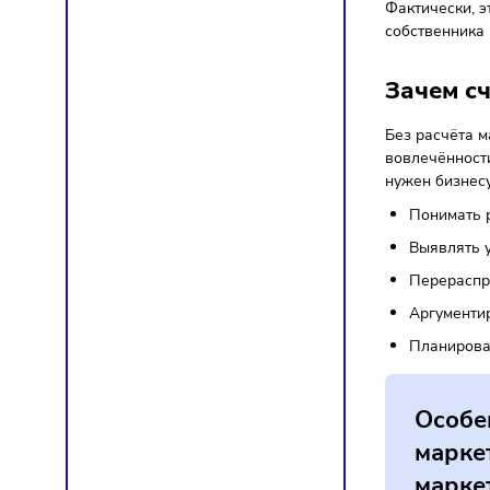
В отлич
инструм
Ег
ок
Фактиче
собстве
Заче
Без рас
вовлечё
нужен б
Пон