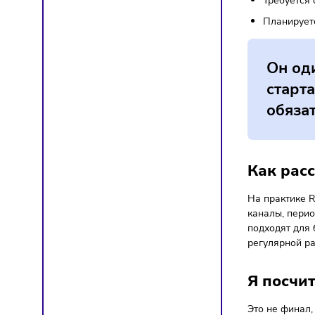
Пок
Важно у
инвести
Когд
ROMI ст
платног
Биз
Ест
Мар
Тре
Пла