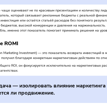
 посчитал ROMI. Что дальше?
ем отличаются ROMI, ROI и ROAS
AQ
оротко о главном
нг всё чаще оценивают не по красивым презентациям и кол
 показатель, который связывает рекламные бюджеты с реал
нг как инвестиция или остаётся статьёй расходов без поня
ченных бюджетов, высокой конкуренции и давления на марж
ий рубль, именно этот показатель помогает принимать ре
такое ROMI
eturn on Marketing Investment) — это показатель возврата 
 бизнес получил благодаря конкретным маркетинговым дейс