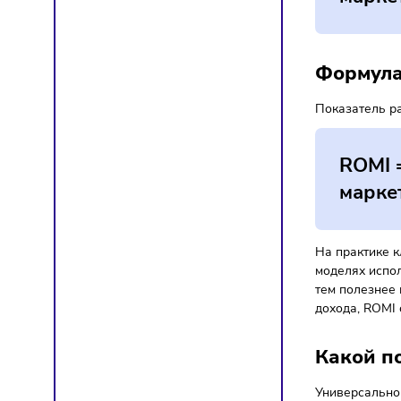
Выя
Пер
Арг
Пла
Ос
ма
ма
Форм
Показа