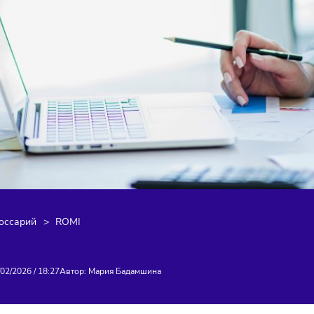
я
>
Глоссарий
>
ROMI
MI