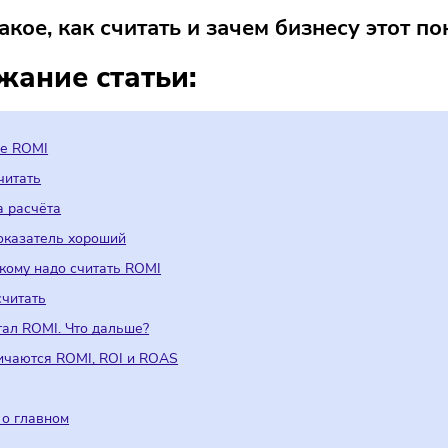
рий
12/02/2026
/
18:27
Автор: Мария Бадамшина
это такое, как считать и зачем бизнес
ержание статьи:
то такое ROMI
ачем считать
ормула расчёта
акой показатель хороший
огда и кому надо считать ROMI
ак рассчитать