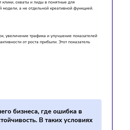
етинговых расходах: рекламе, продвижении, подрядчиках,
кетинга и ответить на прямой вопрос
 Он переводит клики, охваты и лиды в понятные для
ю финансовой модели, а не отдельной креативной функцией
ть рост заявок, увеличение трафика и улучшение показате
тделить рост активности от роста прибыли. Этот показатель