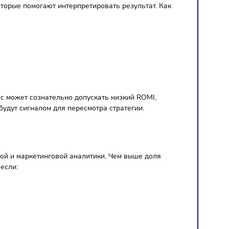
 на маркетинг) / Расходы на
орректном определении дохода от маркетинга. В простых
инальный доход. Чем точнее бизнес понимает свою экономи
 000 рублей на рекламную кампанию и получила 500 000 ру
о окупился, но и принёс дополнительную ценность бизнесу.
сит от ниши, бизнес-модели, уровня конкуренции,
риентиры, которые помогают интерпретировать результат. 