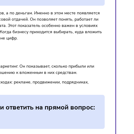
ичеству лидов, а по деньгам. Именно в этом месте появляе
ьной финансовой отдачей. Он позволяет понять, работает
тного результата. Этот показатель особенно важен в услови
инальность. Когда бизнесу приходится выбирать, куда вло
шения на уровне цифр.
инвестиций в маркетинг. Он показывает, сколько прибыли ил
твиям по отношению к вложенным в них средствам.