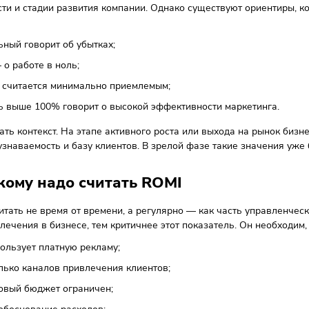
MI = (Доход от маркетинга − Расходы
ркетинг × 100%
тике ключевая сложность заключается не в формуле, а в к
 используют выручку, в более зрелых — прибыль или марж
езнее показатель. Например, если компания потратила 200
 ROMI составит 150%. Это означает, что маркетинг не тольк
й показатель хороший
ального «хорошего» ROMI не существует. Его значение зави
льности и стадии развития компании. Однако существуют о
о:
ицательный говорит об убытках;
вой — о работе в ноль;
30–50% считается минимально приемлемым;