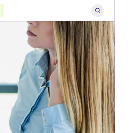
ь франшизу