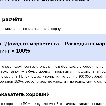
влять убыточные каналы и кампании;
ераспределять бюджеты в пользу эффективных источников
ументировать маркетинговые решения перед руководством;
нировать масштабирование без риска кассовых разрывов.
обенно важен показатель для малого
ркетинге напрямую влияет на финанс
ркетинг без ROMI становится опасны
ула расчёта
тель рассчитывается по классической формуле: