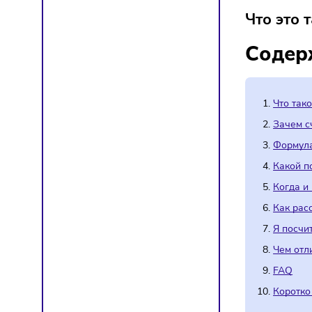
Глосса
Что 
Сод
Ч
З
Ф
К
К
К