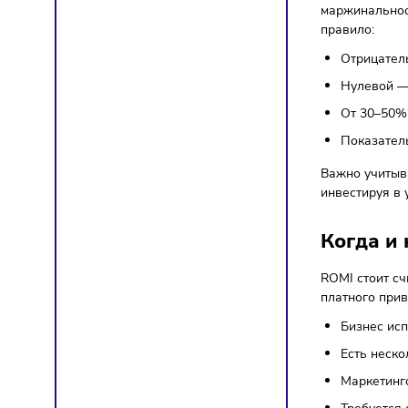
RO
ма
На прак
моделях
тем пол
дохода,
Како
Универс
маржина
правил
Отр
Нуле
От 