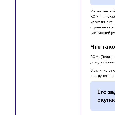
Я
Ч
F
К
Маркети
ROMI —
маркети
ограни
следующ
Что 
ROMI (R
дохода