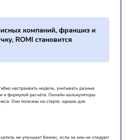
етинга.
а рынок бизнес может сознательно допускать низкий ROMI,
значения уже будут сигналом для пересмотра стратегии.
 управленческой и маркетинговой аналитики. Чем выше дол
н необходим, если: