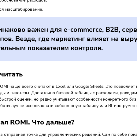
азатель выше 100% говорит о высокой эффективности марк
читывать контекст. На этапе активного роста или выхода н
руя в узнаваемость и базу клиентов. В зрелой фазе такие 
а и кому надо считать ROMI
оит считать не время от времени, а регулярно — как часть
о привлечения в бизнесе, тем критичнее этот показатель. О
нес использует платную рекламу;
ь несколько каналов привлечения клиентов;
кетинговый бюджет ограничен;
буется обоснование расходов;
нируется масштабирование.