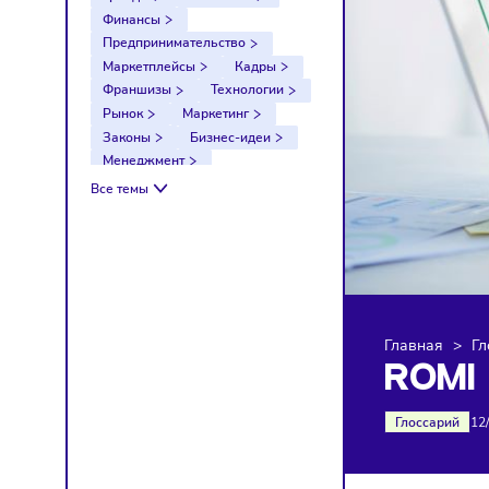
Тренды
Компании
Финансы
Предпринимательство
Маркетплейсы
Кадры
Франшизы
Технологии
Рынок
Маркетинг
Законы
Бизнес-идеи
Менеджмент
Импортозамещение
Все темы
Налоги
Экономика
Ретейл
Логистика
Санкции
Главна
RO