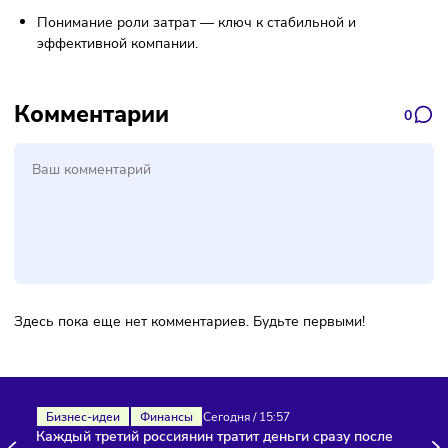
затрат.
Управление ценой — определяет, сколько стоит
производить и продавать продукт.
Оценка точки безубыточности — без деления затрат 
фиксированные и переменные невозможно рассчитат
при каком объёме бизнес начнёт приносить прибыль.
Постоянные и переменные затрат
коротко о главном
Постоянные затраты не зависят от объёма производст
переменные — зависят.
Расчёт затрат помогает планировать бюджет, управля
прибылью и оптимизировать расходы.
Разделение затрат позволяет контролировать
рентабельность и принимать управленческие решения