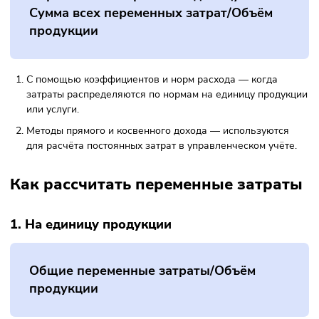
Основные подходы:
По фактическим данным — суммирование всех расхо
за период.
По формуле на единицу продукции — для переменны
затрат
Переменные затраты на единицу =
Сумма всех переменных затрат/Объём
продукции
С помощью коэффициентов и норм расхода — когда
затраты распределяются по нормам на единицу проду
или услуги.
Методы прямого и косвенного дохода — используютс
для расчёта постоянных затрат в управленческом учёт