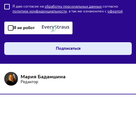
Бизнес-идеи
Финансы
Сегодня
/
15:57
Каждый третий россиянин тратит деньги сразу после
зарплаты