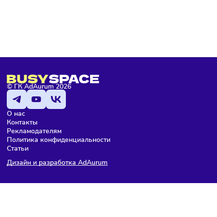
ПОДПИШИТЕСЬ НА РАССЫЛКУ
Чтобы оставаться в курсе событий
и не пропустить важных новостей
Я даю согласие на
обработку персональных данных
согласно
политике конфиденциальности
, а так же ознакомлен с
оферто
Я не робот
Подписаться
Мария Бадамшина