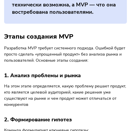
PoC:
Цель
PoC — проверить техническую реализуемость;
MVP — проверить спрос на рынке;
Аудитория
PoC — внутренняя команда или инвесторы;
MVP — реальные пользователи;
Степень готовности продукта
PoC — эксперимент или прототип;
MVP — рабочая версия продукта;
Этап разработки
PoC — ранний технический этап;
MVP — первый этап выхода на рынок.
PoC помогает доказать, что идея