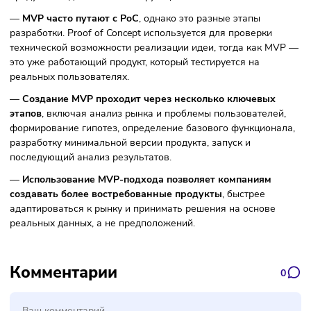
6. Анализ результатов и развитие продукт
После запуска продукта компания анализирует данные о 
какие функции используются чаще всего, какие проблем
возникают у пользователей и готовы ли клиенты платить 
продукт. На основе этих данных принимается решенияо т
развивать ли продукт дальше, стоит ли изменить концеп
или вовсе закрыть проект.
Что в итоге
—
MVP (Minimum Viable Product)
— это минимально
жизнеспособный продукт, который содержит только базо
функционал и создается для проверки бизнес-идеи на
реальных пользователях. Его основная задача — понять,
есть ли спрос на продукт и стоит ли инвестировать ресур
полноценную разработку.
—
Главная ценность для бизнеса
заключается в снижен
рисков и экономии ресурсов. Компания может быстрее