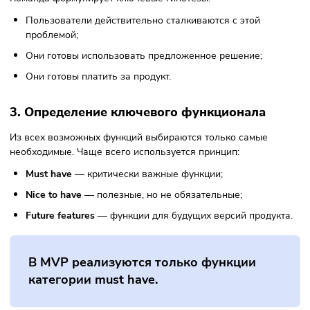
технически возможна, а MVP — что она
востребована пользователями.
Этапы создания MVP
Разработка MVP требует системного подхода. Ошибкой б
просто сделать «упрощенный продукт» без анализа рынка
пользователей. Основные этапы создания:
1. Анализ проблемы и рынка
На этом этапе определяется, какую проблему решает прод
кто является целевой аудиторией, какие решения уже
существуют на рынке и чем продукт может отличаться от
конкурентов