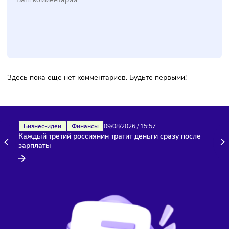
вывести продукт на рынок, протестировать гипотезы,
получить обратную связь от пользователей и
скорректировать стратегию развития.
—
Существует несколько типов
, которые используются 
зависимости от задач проекта: ручные версии продукта
(консьерж-подход), имитация автоматизированного серви
лендинги для проверки интереса аудитории, прототипы и
продукты с одной ключевой функцией.
—
MVP часто путают с PoC
, однако это разные этапы
разработки. Proof of Concept используется для проверки
технической возможности реализации идеи, тогда как M
это уже работающий продукт, который тестируется на
реальных пользователях.
—
Создание MVP проходит через несколько ключевых
этапов
, включая анализ рынка и проблемы пользователе
формирование гипотез, определение базового функциона
разработку минимальной версии продукта, запуск и