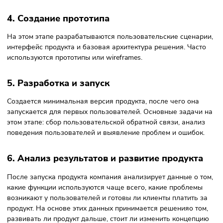
2. Формирование гипотез
Команда формулирует ключевые гипотезы:
Пользователи действительно сталкиваются с этой
проблемой;
Они готовы использовать предложенное решение;
Они готовы платить за продукт.
3. Определение ключевого функционала
Из всех возможных функций выбираются только самые
необходимые. Чаще всего используется принцип:
Must have
— критически важные функции;
Nice to have
— полезные, но не обязательные;
Future features
— функции для будущих версий продук