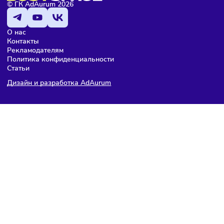
ПОДПИШИТЕСЬ НА РАССЫЛКУ
Чтобы оставаться в курсе событий
и не пропустить важных новостей
Я даю согласие на
обработку персональных данных
согласно
политике конфиденциальности
, а так же ознакомлен с
оферто
Я не робот
Подписаться
Мария Бадамшина