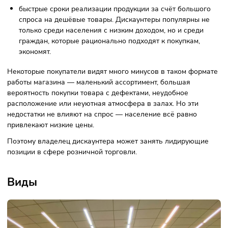
Такие магазины популярны, поэтому открытие дискаунте
перспективная идея для бизнеса в 2023.
Плюсы такого
формата торговли:
низкие выплаты по зарплатам. Компании-дискаунтеры
предъявляют высоких требований к персоналу, а так
стараются набирать минимальное количество
сотрудников;
минимизированы расходы на обслуживание,
оборудование залов, оформление интерьера;
быстрые сроки реализации продукции за счёт большо
спроса на дешёвые товары. Дискаунтеры популярны 
только среди населения с низким доходом, но и среди
граждан, которые рационально подходят к покупкам,
экономят.
Некоторые покупатели видят много минусов в таком фор
работы магазина — маленький ассортимент, большая