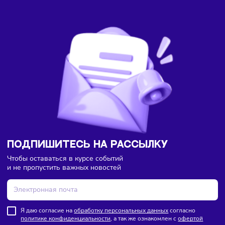
Популяризация жёстких дискаунтеров приводит к закры
многих традиционных торговых точек. Эксперты
предполагают, что через пять лет дискаунтеры жёсткого 
займут до 50% рынка. Поэтому предпринимателям
рекомендуется сейчас занять нишу для стремительного
развития. Ещё одно перспективное направление — откры
онлайн–дискаунтера.
Комментарии