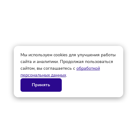
Эдана Белова
© ГК AdAurum 2026