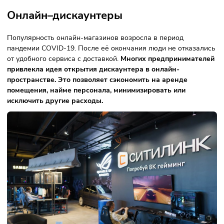
В зависимости от вида реализуемых товаров магазины
делятся на четыре категории:
гипермаркеты со смешанным ассортиментом, которые
продают продукты, одежду, товары для сада, дома,
бытовую химию, другие товары;
категорийные точки, которые специализируются на
реализации товара одной категории: техники, мебели,
зоотоваров;
складские клубы с программами лояльности. Потреби
должен приобрести товар на определенную сумму, чт
помогает планировать поставки на длительный перио
продуктовые типы.
Все разновидности объединяют большая площадь, досту
цены, низкий уровень обслуживания.
Онлайн–дискаунтеры