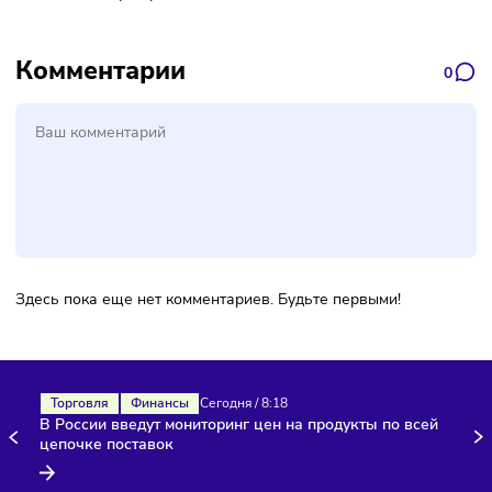
Фото: Stolbovsky,
CC BY-SA 3.0
, via Wikimedia
Commons
Ещё один пример — «Доброцен», который начал свою
деятельность в 2016 году. В 2017 году работало 22 магаз
сети, сегодня открыто более 248 филиалов в 192 городах
России. «Доброцен» относится к жёстоким дискаунтерам.
Сравнительно новый формат дискаунтеров практикуют и
крупные сети федерального значения:
«Моя цена» от сети «Магнит»;
«Чижик» от X5 Retail Group;
«365+» от сети «Лента»;
«Да!» входит в группу «О’кей».
Открытие дискаунтера — хорошая идея для бизнеса в 20
году, магазины низких цен привлекают покупателей.