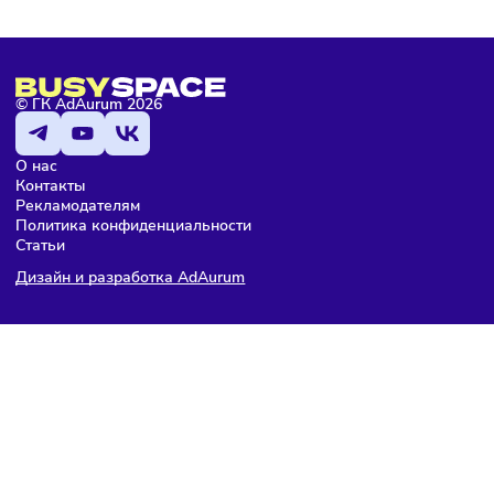
ПОДПИШИТЕСЬ НА РАССЫЛКУ
Чтобы оставаться в курсе событий
и не пропустить важных новостей
Я даю согласие на
обработку персональных данных
согласно
политике конфиденциальности
, а так же ознакомлен с
оферто
Я не робот
Подписаться