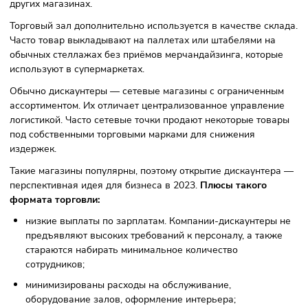
товары оптом на базе и отправляют в пункты для
реализации — магазины.
Принцип работы дискаунтеров основан на
самообслуживании. Магазины предлагают продуктовые и
промышленные товары по низким ценам, которые миниму
15% ниже, чем в обычных супермаркетах. Формат
дискаунтеров направлен на максимальное снижение
издержек. Но продукция не уступает по качеству товаров
других магазинах.
Торговый зал дополнительно используется в качестве ск
Часто товар выкладывают на паллетах или штабелями на
обычных стеллажах без приёмов мерчандайзинга, котор
используют в супермаркетах.
Обычно дискаунтеры — сетевые магазины с ограниченн
ассортиментом. Их отличает централизованное управлен
логистикой. Часто сетевые точки продают некоторые тов
под собственными торговыми марками для снижения
издержек.