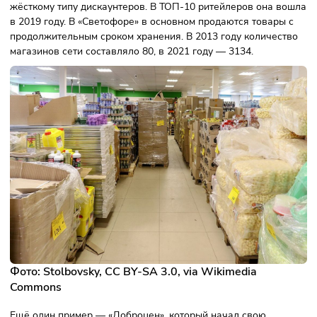
Фото: ixbt.com
Торговля в режиме онлайн позволяет выложить в катало
интернет-магазина несколько десятков тысяч наименова
Пример онлайн–дискаунтера в России — «Ситилинк».
Компания используется агрессивные инструменты
маркетинга. Для привлечения новых клиентов, повышени
лояльности привлекаются известные лица, например, Ми
Галустян.
Популярные дискаунтеры в России
как пример успешного развития
бизнеса