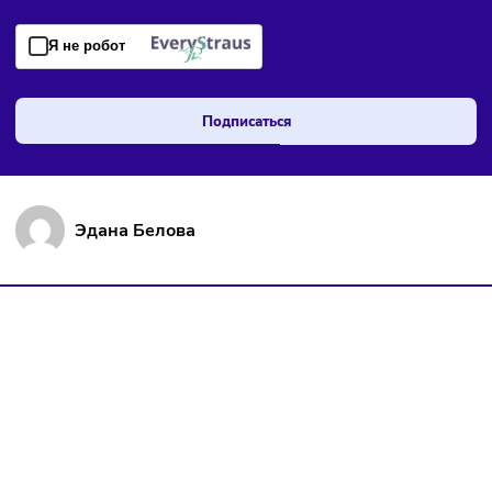
Здесь пока еще нет комментариев. Будьте первыми!
Торговля
Финансы
Сегодня
/
8:18
В России введут мониторинг цен на продукты по всей
цепочке поставок