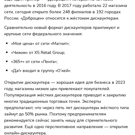
Среди отечественных магазинов с низкими ценами
выделяется «Светофор». Эта продуктовая сеть относится 
жёсткому типу дискаунтеров. В ТОП-10 ритейлеров она 
в 2019 году. В «Светофоре» в основном продаются товары
продолжительным сроком хранения. В 2013 году количес
магазинов сети составляло 80, в 2021 году — 3134.