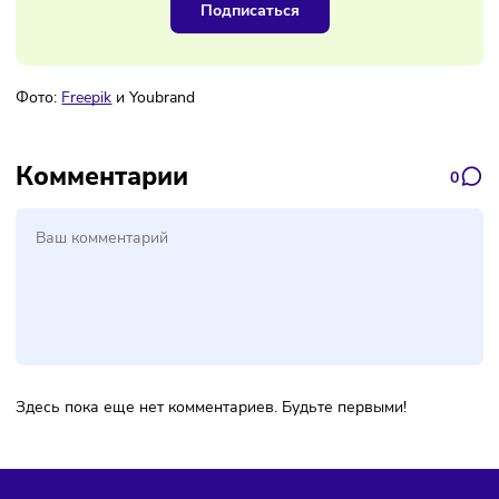
снижает количество вопросов в чате.
Какая стратегия продаж будет
рабочей
?
Рабочая стратегия — комбинированная модель с
диверсификацией товаров и регионов, считают эксперты
франшизы Youbrand, Чтобы собрать эффективную схему
работы, распределите все её элементы:
На один магазин должно приходиться порядка трёх,
максимум — пяти категорий товаров.
Рекламироваться можно и нужно в нескольких город
оптимально в трёх-пяти населённых пунктах.