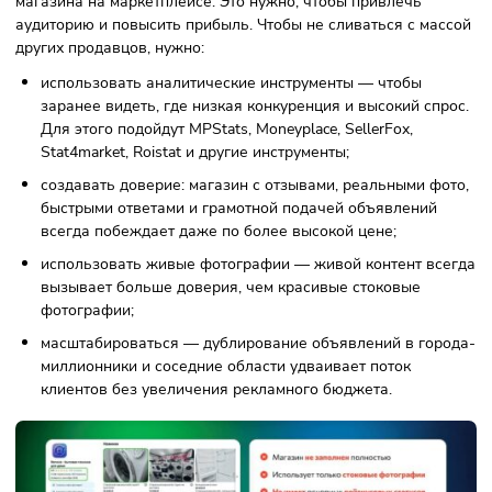
конверсия.
Как отстраиваться от конкуренто
Отстройка от конкурентов — важный шаг для развития
магазина на маркетплейсе. Это нужно, чтобы привлечь
аудиторию и повысить прибыль. Чтобы не сливаться с ма
других продавцов, нужно:
использовать аналитические инструменты — чтобы
заранее видеть, где низкая конкуренция и высокий сп
Для этого подойдут MPStats, Moneyplace, SellerFox,
Stat4market, Roistat и другие инструменты;
создавать доверие: магазин с отзывами, реальными ф