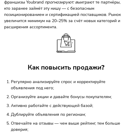
Тут всё довольно просто. Точно не будут покупать на
маркетплейсах горючие и взрывоопасные вещества — о
запрещены к продаже. То же касается крупногабаритных
товаров без самовывоза: доставка очень дорогая, поэтом
товар просто не сможет конкурировать. Сверхдорогие бр
и редкие товары — не лучший вариант для маркетплейсо
Например, аудитория Авито на 80% ориентирована на
выгодную цену, а не на премиум-сегмент. Морально
устаревшую электронику и одежду вне сезонов тоже буд
сложно продать: у них низкая ликвидность и длинный цик
Какие изменения могут повлиять 
рынок
?