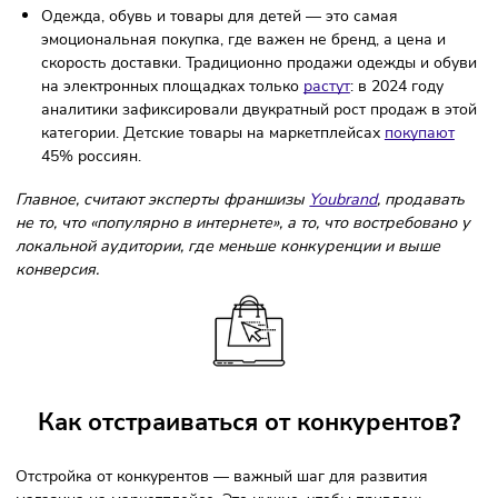
товаров на маркетплейсах. Тут нет ничего неожиданн
— такая тенденция сохраняется не первый год. Напри
в 2024 году оборот по этой категории
увеличился
на 
по сравнению с тем же периодом 2023-го.
Товары для авто и ремонта — аудитория Авито актив
ищет именно такие товары, где доверие к частным
продавцам выше. Автотовары в онлайне в 2025 году
покупали на 19% чаще, чем в прошлом.
Одежда, обувь и товары для детей — это самая
эмоциональная покупка, где важен не бренд, а цена и
скорость доставки. Традиционно продажи одежды и о
на электронных площадках только
растут
: в 2024 году
аналитики зафиксировали двукратный рост продаж в 
категории. Детские товары на маркетплейсах
покупаю
45% россиян.
Главное, считают эксперты франшизы
Youbrand
, продав
не то, что «популярно в интернете», а то, что востребован
локальной аудитории, где меньше конкуренции и выше