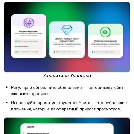
Как привлечь внимание к магазин
Первые фото должны вызывать доверие — лучше
реальные, а не стоковые.
Заголовок — ключ к клику: конкретный, без лишних сл
цифрами и выгодой. Вам нужно выделиться среди сот
похожих объявлений.
Отвечайте быстро — Авито показывает активные
магазины выше в выдаче и даёт ряд дополнительных
преимуществ.