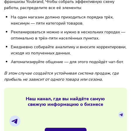
Основных правил всего пять, и они вполне закономерны 
логичны:
Публикуйте реальные фото в хорошем освещении. Их
должно быть достаточно, но не слишком много: лучше
максимум 6-8 штук.
Первые 3 секунды решают всё — придумывайте
заголовки, которые сразу показывают выгоду и содер
ключевое слово.
Грамотно составляйте описание: оно должно отвечать
вопрос «Почему мне это нужно?». Карточки, которые
просто объясняют, что это, не подойдут.
Указывайте точные характеристики и условия доставк
— это один из наиболее важных факторов, по которо
покупатель выбирает товар.
Добавляйте отзывы и FAQ — это повышает доверие и