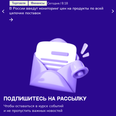
Ежедневно собирайте аналитику и вносите корректиро
исходя из полученных данных.
Автоматизируйте общение — для этого подойдёт чат-б
В этом случае создаётся устойчивая система продаж, гд
прибыль не зависит от одного товара или сезона.
Наш канал, где вы найдёте самую
свежую информацию о бизнесе
Подписаться
Фото:
Freepik
и Youbrand