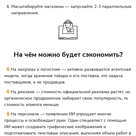
Если будет разрешена продажа горючих и сыпучих товар
(что сейчас обсуждается на уровне Авито), это приведёт 
расширению сегмента DIY и строительных товаров. Эксп
франшизы Youbrand
прогнозируют: в
ыиграют те партнёры
кто заранее займёт эту нишу — с безопасным
позиционированием и сертификацией поставщиков. Рыно
увеличится минимум на 20–25% за счёт новых категорий 
расширения ассортимента.
Как повысить продажи
?
Регулярно анализируйте спрос и корректируйте
объявления под него;