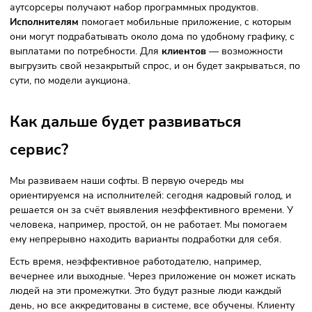
На нашем сервисе мы объединяем demand и supply. Dem
— заявки от клиентов, грубо говоря, незакрытые ваканси
Supply — партнёры-аутсорсеры и конечные исполнители,
которые ищут удобные варианты подработки для себя.
Это может быть, например, сезонка, или увеличение
компании. Когда компания растёт и ей нужно дополните
руки, она привлекает аутсорсеров. Или неравномерное
распределение в течение дня. Вечером на кассу могут
требоваться дополнительные люди, которые помогают
отработать трафик в прайм-тайм.
Наша платформа решает целый ряд проблем. Если клиен
занимается прямым поиском, то он тратит несколько мес
на закрытие вакансии. У нас это можно сделать существ
быстрее. Размещаешь заказ на бирже — к тебе приходят
желающие. Плюс это сделка: заключается один договор 
GigAnt, а дальше уже платформа все остальные договор
с партнёрами, с исполнителями — берёт на себя. Это оче
удобно для клиента.