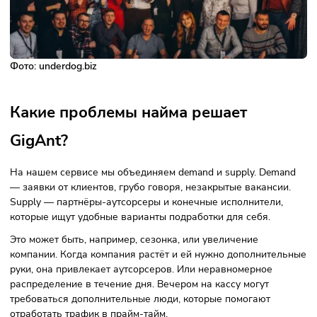
рынок аутсорсинга, есть предприниматели-аутсорсеры. Д
последних мы и создаём экосистему. Это и академия
аутсорсинга, клуб, софт, конференция «Аутсорсинг
EVOLUTION», биржа заказов, открыли НКО — «Ассоциац
аутсорсеров России». Хотим сделать им жизнь проще.
15/12/2023
/
17:01
Итоги конференции «Аутсорсинг
EVOLUTION»
Материалы по теме
Грубо говоря, клуба для аутсорсеров вообще нет. Первым
кто создал отраслевое сообщество людей на этом кипящ
рынке, были мы. В Underdog можно обмениваться опытом
повышать экспертизу, проходить обучение, общаться с
лидерами рынка в разных сферах. Это место концентраци