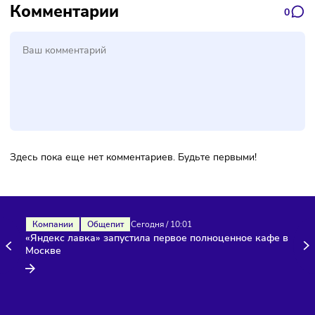
заботится. Это должна быть выгодная для всех история,
дорога с двусторонним движением. К тем, кто заботится,
создаёт хорошие условия, парттаймеры «прилипают». У н
несколько тысяч торговых точек на обслуживании, и есть
некоторые, в которых люди вообще не остаются. Говорят,
они туда не пойдут. А потом выясняется, что там директор
хабалистый. Если, наоборот, директор заботливый и
проявляет внимание, все к нему идут.
Это и в обычном штате проявляется, а в гибкой системе 
подавно. Это очень сильный драйвер, мотиватор.
Хорошая работа с парттаймерами ведёт к увеличению
качества сервиса. Потому что у хабалистого директора, у
которого огромная текучесть кадров, разве будет хороше
качество обслуживания? Парттаймеры проявляют все
проблемы в компании.
Каким образом можно решить