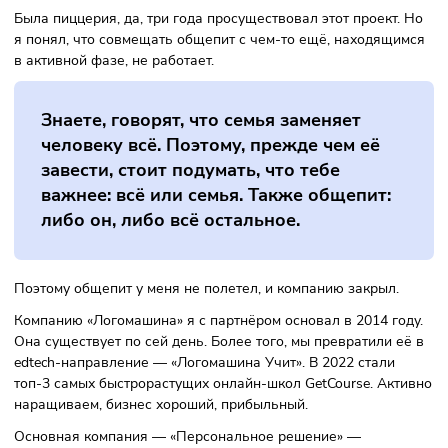
платформа, даже пиццерия и други
Как развивались эти проекты?
Приходилось ли что-то закрывать 
почему?
Я в найме работал только в лагере физруком и грузчиком
«Ленте». Но это была, скорее, подработка. Дальше только
предпринимательство и разные проекты.
Была пиццерия, да, три года просуществовал этот проект.
я понял, что совмещать общепит с чем-то ещё, находящ
в активной фазе, не работает.
Знаете, говорят, что семья заменяет
человеку всё. Поэтому, прежде чем её
завести, стоит подумать, что тебе