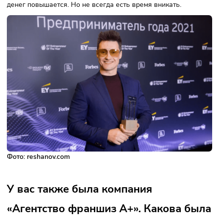
Насколько предприниматель долж
разбираться в сфере, в которой он
открывает свой бизнес?
Если мы говорим про запуск, про стартап, где
предприниматель сам собирает какую-то бизнес-модель 
нуля, тут нужно очень хорошо разбираться. Тратить на эт
время, вникать в детали, в суть.
Если инвестируешь во что-то уже существующее, или биз
схема вполне себе известна, например, недвижимость, та
можно не вникать суперглубоко.
Но в целом это вопрос риска. Если ты хорошо понимаешь,
эта история работает, риски ниже, вероятность возврата
денег повышается. Но не всегда есть время вникать.