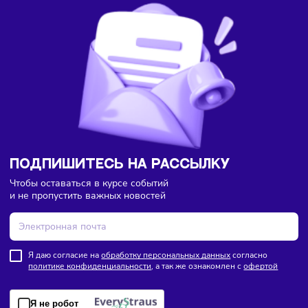
проблему кадрового голода в Росс
Считаю, что в итоге мы придём к тому, что у нас появится
чёткое понимание времени человека. Дальше мы умнож
его на количество людей, поймём часовой фон, который
пустим на покрытие каких-то задач. Дальше оцениваем
потребность работодателей в этом времени. Я этого точн
считал, но мне кажется, что эти цифры плюс-минус сходят
Но из-за того, что одни работодатели выгребают людей
вместе с неэффективными часами, когда они не работают,
зарплаты получают, другим работодателям не хватает лю
Эта система будет распределять часовой фонд более
эффективно, избавляя от текучести. Человек смотрит
вакансии и может переходить с одной работы на другую
одним днём. Потом опять уволился, перешёл. Бесконечно
перетекание людей будет создавать большую эффектив
систему, где будет распределение часов с максимальной
утилизацией рабочего времени и максимизацией дохода.