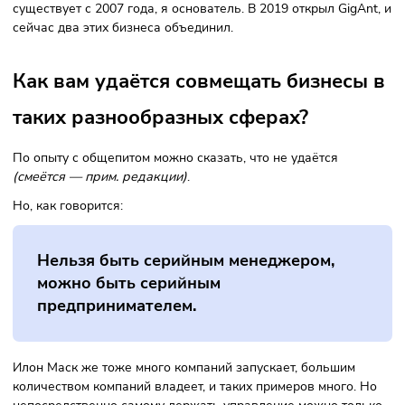
важнее: всё или семья. Также общепит:
либо он, либо всё остальное.
Поэтому общепит у меня не полетел, и компанию закрыл.
Компанию «Логомашина» я с партнёром основал в 2014 го
Она существует по сей день. Более того, мы превратили е
edtech-направление — «Логомашина Учит». В 2022 стали
топ-3 самых быстрорастущих онлайн-школ GetCourse. Акт
наращиваем, бизнес хороший, прибыльный.
Основная компания — «Персональное решение» —
существует с 2007 года, я основатель. В 2019 открыл GigA
сейчас два этих бизнеса объединил.
Как вам удаётся совмещать бизнесы
таких разнообразных сферах?