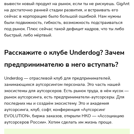
«Авито»? Что вы для себя вынесли 
этой ситуации?
Мы закончили эту историю, полностью выкупили бизнес.
Сейчас GigAnt консолидирован у меня с партнёрами.
Реализуем ту стратегию, которую планировали делать дв
года назад.
Я понял одно.
Корпоративный и стартаперский
подходы — очень тяжело совместимые
вещи.
Если взять шкалу, у которой с одной стороны авантюризм,
другой — консерватизм, то корпорация на этой шкале буд