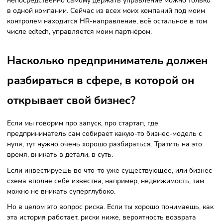
По опыту с общепитом можно сказать, что не удаётся
(смеётся — прим. редакции)
.
Но, как говорится:
Нельзя быть серийным менеджером,
можно быть серийным
предпринимателем.
Илон Маск же тоже много компаний запускает, большим
количеством компаний владеет, и таких примеров много. 
непосредственно самому держать управление можно тол
в одной компании. Сейчас из всех моих компаний под мо
контролем находится HR-направление, всё остальное в т
числе edtech, управляется моим партнёром.