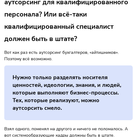
Аутсорсинг равно шеринг: ты берёшь в
аренду сторонние ресурсы.
Такие гибкие системы, какую предлагаем мы или наши
партнёры с сайта «Самозанятые.рф», — эволюция рынка
труда в целом. Аутсорсинг является звеном этой новой
системы.
Каким компаниям точно нужен
аутсорсинг, а для каких — это
необязательно?
Всегда будет комбинация. Практически во всех компания
есть неравномерность, какая-то сезонность. Я считаю, чт
постоянный штат — это база. Давайте снова на примере