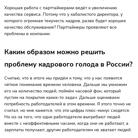
другим его видам — бухгалтерскому, аудиторскому. Малы
бизнес вообще эту сферу целиком аутсорсит.
Считаете ли вы возможным
аутсорсинг для квалифицированно
персонала? Или всё-таки
квалифицированный специалист
должен быть в штате?
Вот как раз есть аутсорсинг бухгалтеров, «айтишников».
Поэтому всё возможно.
Нужно только разделять носителя