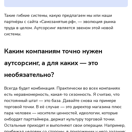
Почему вы делаете такой акцент на
аутсорсинге? Наём постоянного
персонала разве совсем перестал
работать?
Я считаю, что это уже прошлый век. Это очень негибко. В
бизнесе очень большая инерция. Есть сезонности разные
какие-то колебания. Даже в течение дня, например, в
продуктовом магазине основной наплыв покупателей
приходится на вторую половину дня. Ретейл — вечерний
бизнес. Берём неделю. Там тоже есть пиковые дни — чет
и пятница. В конце месяца, во втором полугодии всегда
наплыв людей больше. Везде есть гибкость спроса.
Соответственно, потребность в линейном персонале