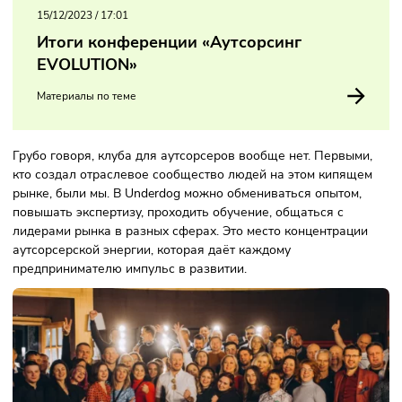
ближе к консерватизму, а стартап — к авантюризму. В
корпорации цена ошибки очень высока. Ошибся —
потеряешь долю рынка, и всех уволят. В стартапе больша
доля авантюризма. Невозможно запустить новую компан
вывести новый продукт на рынок, если ты не рискуешь. G
на достаточно ранней стадии развития, и встраивать его
сейчас в корпорацию было большой ошибкой. Нам нужн
были подвижность, гибкость, возможность подстраиватьс
под рынок. Плюс сейчас такой дефицит кадров, что ты ли
быстрый, либо мёртвый.
Расскажите о клубе Underdog? Зач
предпринимателю в него вступать?
Underdog — отраслевой клуб для предпринимателей,
занимающихся аутсорсингом персонала. Это часть нашей
экосистемы для аутсорсеров. Есть рынок труда, в нём кус