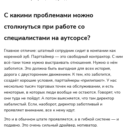
торговой точки. В её случае — это директор магазина пл
пара человек — носители ценностей, идеологии, которые
онбордят парттаймера, держат культуру торговой точки.
Остальные приходят и выполняют свои операции. Наприм
прибежал человек со стороны, в приложении у него зада
«Заменить ценники». Он уже знает, как это делать: он их
напечатал, крест-накрест сложил и во всём магазине
поменял. За пять часов справился — ушёл. Параллельно
ним пришёл другой, разгрузил газельку за пару часов, вс
разложил и тоже ушёл. Третий проверил просрочку,
четвёртый вечером на кассе постоял. Вот такая история:
много-много парттаймеров и небольшой постоянный
коллектив магазина.
То же самое на производстве. К базовому персоналу, кот
держит технологию, как нужно производить, добавляютс
ещё парттаймеры, которых они доучивают на месте. Те
выполняют объём какой-то, предновогодний, например, и
опять же, уходят.
Поэтому я считаю аутсорсинг подходит всем. Это видно и