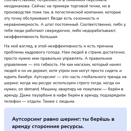
развиваем направление аутсорсеров, повышаем качеств
ERP-системы — планирование, аналитика, управление
бизнесом. Потому что, открою вам секрет, люди в стране е
Если в Москве дефицит, то в Сыктывкаре в этом время го
может, и нет. Если правильно завязать всех аутсорсеров
страны, то за счёт миграции, обмена заказами, своего род
шеринга людей можно закрывать заявки.
Какие дальнейшие планы
«Персонального решения»?
Наращивание сети, наращивание влияния. Мы сейчас в
стране самые обширные, и наша задача — давать сервис
качественный и высокого уровня, клиентам даже в самых
удалённых уголках.
Плюс «Персональное решение» — партнёр платформы
GigAnt. Здесь мы с ней рука об руку движемся.