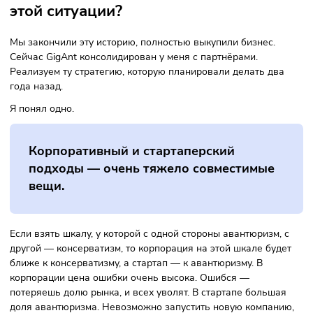
её судьба? Существует ли «Агентст
в каком-то виде сейчас?
Как развивается бизнес: ты работаешь по какой-то бизне
модели, она приносит доход, она успешная. Ты начинаеш
искать какие-то дополнительные возможности для
масштабирования. В один момент нам показалось, что мы
хорошо поняли, как устроен рынок франшиз. Подумали, ч
можем помогать другим компаниям продавать франшизы
начали этим заниматься, но история не полетела.
У меня, кстати, ещё также был портал о франшизах. И то
история не пошла! Мы поняли, что нужно уходить не в
сторону коммерциализации и продаж, а в углубление сво
бизнеса.
Как сейчас обстоят дела по делу с