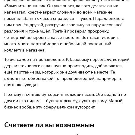
неодинакова. Сейчас на примере торговой точки, но в
производстве тоже так, в логистической компании, котор
эту точку обслуживают. Везде есть сезонность и
неравномерность. А штат постоянный. Соответственно, ли
тебя люди работают сверхурочно, либо недорабатывают,
неэффективность большая.
На мой взгляд, в этой неэффективность и есть причина
проблемы кадрового голода. Нам людей в стране достато
просто нужно ими правильно управлять. А правильное
управление — это гибкость. Не как магазин, который нан
людей и он их держит, хотя утром они могут просто сидеть
курить бамбук. Аутсорсинг — это часть глобального трен
шеринг, когда мы ресурс используем строго тогда, когда 
нужен, on demand. Машину, квартиру не покупаем — берё
аренду. Даже пауэрбанк в кафе берём в аренду, подзаря
телефон — отдали. Также с людьми.