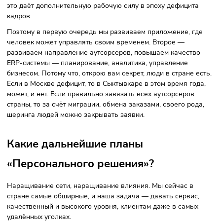
Пример. У сети есть 1000 магазинов. В разных точках —
незакрытые заявки. Это всё выгружается на платформу, 
вакансии откликаются люди и начинают подрабатывать,
выходить и закрывать эти смены. Смены пропали — люди
ходят.
Это создаёт гибкость в моменте. С постоянным штатом та
сделать невозможно. Наша платформа предлагает
пластичность и в выплатах, и в планировании смен.
Аутсорсерам
GigAnt помогает найти стабильные заказы, 
первую очередь от торговых сетей, отлаживать цепочки
поставок. Это и ERP-система для предпринимателей —
аутсорсеры получают набор программных продуктов.
Исполнителям
помогает мобильные приложение, с кото
они могут подрабатывать около дома по удобному графику
выплатами по потребности. Для
клиентов
— возможност
выгрузить свой незакрытый спрос, и он будет закрываться
сути, по модели аукциона.