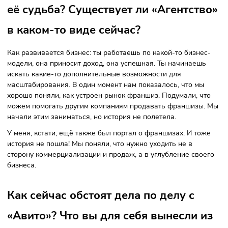
Фото: reshanov.com
У вас также была компания
«Агентство франшиз А+». Какова б