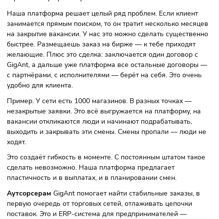
аутсорсерской энергии, которая даёт каждому
предпринимателю импульс в развитии.
Фото: underdog.biz
Какие проблемы найма решает
GigAnt?