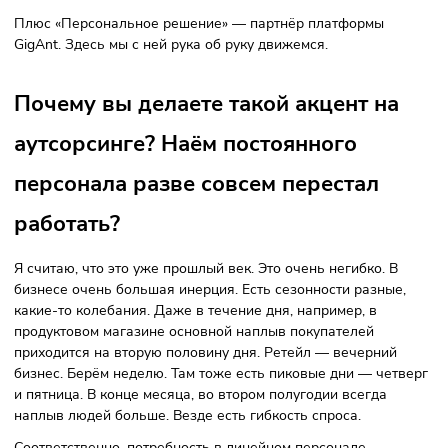
Как дальше будет развиваться
сервис?
Мы развиваем наши софты. В первую очередь мы
ориентируемся на исполнителей: сегодня кадровый голод
решается он за счёт выявления неэффективного времени
человека, например, простой, он не работает. Мы помога
ему непрерывно находить варианты подработки для себя
Есть время, неэффективное работодателю, например,
вечернее или выходные. Через приложение он может иск
людей на эти промежутки. Это будут разные люди кажды
день, но все аккредитованы в системе, все обучены. Клие
это даёт дополнительную рабочую силу в эпоху дефицит
кадров.
Поэтому в первую очередь мы развиваем приложение, г
человек может управлять своим временем. Второе —