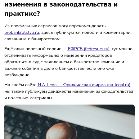
компаний. В первую очередь для дела будут иметь значе
конкретные действия директора и их мотивы. Действовал
он добросовестно? Учитывал ли интересы кредиторов?
Проверял ли контрагента перед заключением сделки? И 
далее.
Менялось ли в последнее время
законодательство в сфере
субсидиарной ответственности?
Нормы ФЗ «О несостоятельности (банкротстве)» о
привлечении к субсидиарной ответственности в сегодня
редакции действуют с 2017 года. Хотя и ранее законом
предусматривалась возможность наступления такой
ответственности.
При этом нельзя сказать, что в течение 7 лет в этой сфер
ничего не изменилось. Напротив, практика применения
правовых норм о СО меняется стремительно. Ещё пару ле