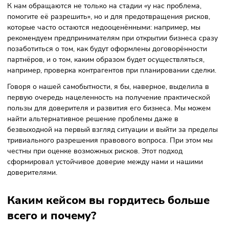
Наша компания специализируется на представлении
интересов бизнеса. В части судебного представительства
коммерческие споры, связанные с банкротством,
корпоративным правом, налогами, подрядными работами 
так далее. Помимо судебного представительства мы
занимаемся структурированием сделок и
внутрикорпоративных взаимоотношений.
К нам обращаются не только на стадии «у нас проблема,
помогите её разрешить», но и для предотвращения риско
которые часто остаются недооценёнными: например, мы
рекомендуем предпринимателям при открытии бизнеса с
позаботиться о том, как будут оформлены договорённост
партнёров, и о том, каким образом будет осуществляться,
например, проверка контрагентов при планировании сдел
Говоря о нашей самобытности, я бы, наверное, выделила 
первую очередь нацеленность на получение практическ
пользы для доверителя и развития его бизнеса. Мы мож