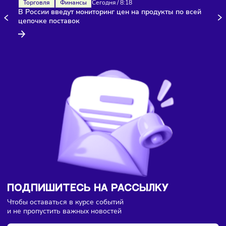
ответственности?
Нужно рассматривать ситуацию индивидуально и
выстраивать план действий. Его можно выстроить всегда.
Если остались возможности оспорить судебный акт о
привлечении в апелляцию, кассацию, нужно это сделать.
нет – оценить дальнейшие риски личного банкротства и
работать в этом направлении. Основная рекомендация – 
действовать и обращаться к специалистам оперативно. Ч
раньше это будет сделано, тем больше перспектив.
Наш канал, где вы найдёте самую
свежую информацию о бизнесе
Подписаться