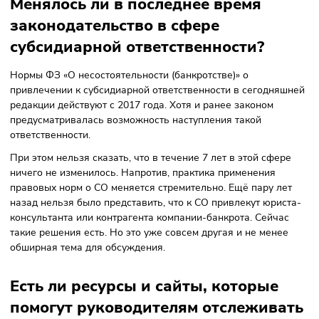
лица — руководителя/учредителя.
К нам обращаются доверители на разных этапах процесс
на любом из этапов можно выработать рекомендации, чт
улучшить ситуацию.
Как часто удаётся защитить
директора, которого привлекают 
субсидиарной ответственности?
Какие обстоятельства могут иметь
значение для дела?
Я уже упоминала, что общая тенденция для руководител
неутешительна. Однако при качественном судебном
представительстве и сборе доказательств добиться отка
вполне реально. У нашей команды множество успешных
примеров защиты как руководителей, так и учредителей