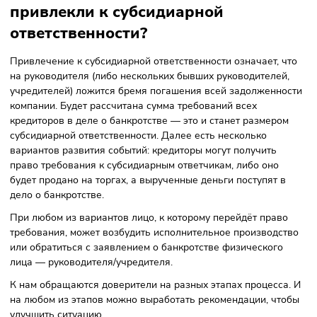
доведение до банкротства? Всегда
ли есть вина директора?
Главное, что должен исследовать суд — в чём причина
банкротства конкретной компании и есть ли причинно-
следственная связь между действиями директора и
банкротством.
Если компания стала не способна расплатиться со своим
кредиторами из-за того, что директор выдавал займы
подконтрольным лицам, то, безусловно, вина директора в
этом есть. Но если же финансовые трудности компании
связаны с изменившейся экономической ситуацией, а
руководитель делал всё возможное для сохранения
компании «на плаву», то это совсем другая ситуация. Что
подтвердить ту или иную позицию, нужно оценить множе
аспектов. На менеджере в любом случае лежит повышен
ответственность за каждое из решений, которое принима
для бизнеса.