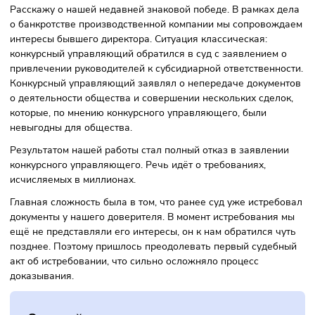
найти альтернативное решение проблемы даже в
безвыходной на первый взгляд ситуации и выйти за пре
тривиального разрешения правового вопроса. При этом 
честны при оценке возможных рисков. Этот подход
сформировал устойчивое доверие между нами и нашими
доверителями.
Каким кейсом вы гордитесь больш
всего и почему?
Расскажу о нашей недавней знаковой победе. В рамках 
о банкротстве производственной компании мы сопровож
интересы бывшего директора. Ситуация классическая:
конкурсный управляющий обратился в суд с заявлением 
привлечении руководителей к субсидиарной ответственно
Конкурсный управляющий заявлял о непередаче докуме
о деятельности общества и совершении нескольких сдело
которые, по мнению конкурсного управляющего, были