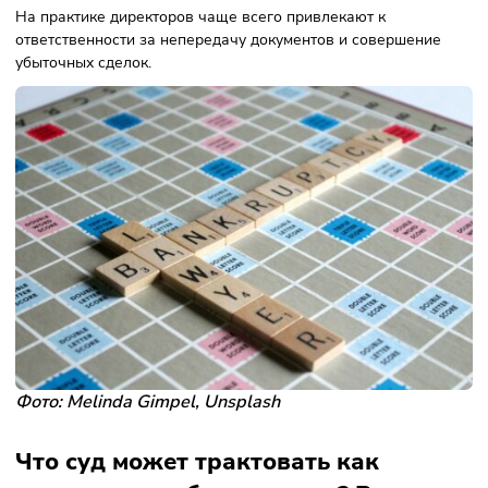
категории: за невозможность удовлетворения требовани
кредиторов и за то, что руководитель вовремя не обратил
заявлением о банкротстве компании в суд. По сути,
руководитель может быть виновен либо в том, что компа
— банкрот, либо в том, что вовремя не заявил о её
банкротстве.
В законе есть ряд условий, которые могут указывать на
виновность директора:
он совершил или одобрил невыгодные для компании
сделки;
не передал документы о деятельности общества;
совершал нарушения налогового законодательства.
Это так называемые «опровержимые презумпции»: пока н
доказано иное, директор считается виновным.
На практике директоров чаще всего привлекают к
ответственности за непередачу документов и совершени