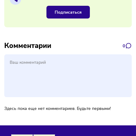
Если директор сменил на этой должности другого
руководителя, нужно запросить все документы о
деятельности общества или обратиться в суд, когда
документы не переданы добровольно. Необходимо вести
документооборот о хозяйственной деятельности, работе 
кадрами, не допускать появления задолженности по нал
и другим обязательным платежам.
Самое главное – это сохранять у себя копии всех докуме
о деятельности компании, даже если вы больше там не
работаете. Основными документами для выстраивания
защиты будут договоры, протоколы собраний участников,
выписки по расчётным счетам. Но мы рекомендуем вести
собственный архив и сохранять любые документы, котор
касаются хозяйственной деятельности.
Что делать директору, которого у
привлекли к субсидиарной