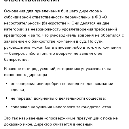
обращаться к профессионалам и не
допускать подобных «промахов».
Управление дебиторкой также важно, её нужно отслежив
и вовремя взыскивать. Не менее важна и работа с
кредиторами: когда долг не удаётся погасить в срок,
необходимо вести переговоры о мирном урегулировании,
договариваться о рассрочках, вести переписку.
Из-за чего бывшего руководителя
могут привлечь к субсидиарной
ответственности?
Основания для привлечения бывшего директора к
субсидиарной ответственности перечислены в ФЗ «О
несостоятельности (банкротстве)». Они делятся на две