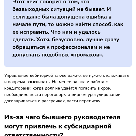
невыгодны для общества.
Результатом нашей работы стал полный отказ в заявлен
конкурсного управляющего. Речь идёт о требованиях,
исчисляемых в миллионах.
Главная сложность была в том, что ранее суд уже истреб
документы у нашего доверителя. В момент истребования
ещё не представляли его интересы, он к нам обратился ч
позднее. Поэтому пришлось преодолевать первый судеб
акт об истребовании, что сильно осложняло процесс
доказывания.
Этот кейс говорит о том, что
безвыходных ситуаций не бывает. И
если даже была допущена ошибка в
начале пути, то можно найти способ, ка
её исправить. Что нам и удалось
сделать. Хотя, безусловно, лучше сразу