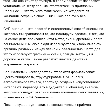
Что такое GAP-анализ
GAP-анализ представляет собой анализ стратегического
разрыва («щели», «пробела»,дефицита), позволяющий
определить расхождение между желаемым и реальным в
деятельности компании.
Желаемое в деятельности компании определяется виде
того, что она хочет достигнуть в своём развитии; позволя
установить «высоту планки» стратегических притязаний.
Реальное — это то, чего фактически может добиться
компания, сохранив свою нынешнюю политику без
изменений.
GAP-анализ — это простой и естественный способ оценки
которому мы сравниваем то, что планируем сделать, с тем
на самом деле произошло. Этот метод очень древний и л
понимаемый, и многие люди используют его, чтобы выяв
причины различий между планом и реальностью. Часто д
этого используют графику — схемы, слайды, матрицы и