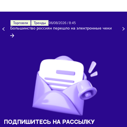
клиенты, почему не появляются новые заказчики. Затем
разрабатывают план мероприятий по ликвидации разрыв
Он включает:
снижение цен;
разработку программы лояльности;
поиск новых клиентов;
открытие сети салонов в разных районах города.
Частые вопросы
Чем отличается GAP и SWOT анализ
При SWOT-анализе в расчёт берётся только текущая
ситуация в бизнес-процессах и не учитывается внедрени
предполагаемых изменений. При их появлении исследов
проводят заново. GAP-методика дает более точные цифр