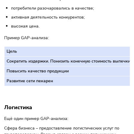
Техника McKinsey 7S определяет успешность движения к
цели. Инструмент состоит из семи элементов:
структуры;
стратегического развития;
системы;
стиля;
действующих навыков;
принятых ценностей;
действий персонала.
Каждый из них дополняет другой. При появлении пробле
одном из звеньев повышение рентабельности бизнеса н
происходит.
Методика соответствия Надлера-Тушмана