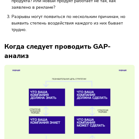
Простота. Концепция анализа проста для понимания 
требуется сравнить реальные и ожидаемые результат
Обеспечение выполнения требований проекта.
Предоставление информации для принятия решений.
Выявление наилучших мест для сосредоточения ресу
и концентрации энергии;
К минусам можно отнести:
Успех анализа зависит от вовлечённости и компетенц
специалистов. Поэтому не рекомендуется делегирова
исследование макропроцессов компании.
Анализ может не показать причины проблем. Наприме
при оценке эффективности продаж можно сделать вы
что торговые представители недостаточно активно
предлагают новый продукт. Но при этом не выясняется
почему. Может быть, они недостаточно хорошо знаком
продуктом? Клиенты не желают переходить с прежнег