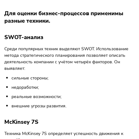
Анализ продукта
В 95% случаев введение на рынок новых товаров или усл
оказывается неудачным. Для анализа причин следует
выявить рыночный дефицит. Процесс будет состоять из:
определения конкурирующих продуктов, способных
вызвать интерес покупателя;
обнаружения недостатков в рекламе продукции или е
описании;
составления стратегии продвижения с целью повыше
прибыли.
Долгосрочная стратегия
Сравнение текущего положения дел с долгосрочными
перспективами, когда планы развития бизнеса определе
на несколько лет вперёд. Методика наглядно демонстрир
эффективность работы бизнеса по сравнению с