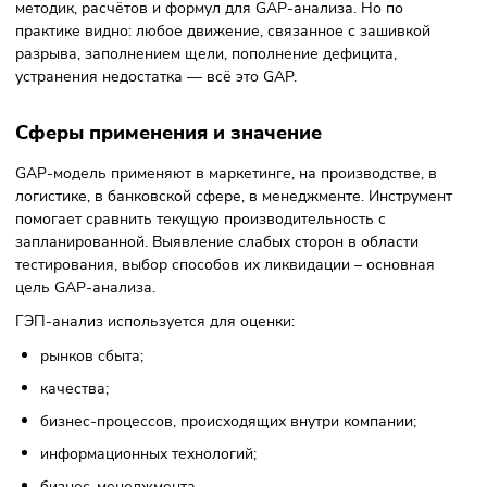
дорожные карты. Также разрабатываются действия
устранения разрывов.
Специалисты и исследователи стараются формализовать
идентифицировать, структурировать GAP-анализ,
алгоритмизировать его, вплоть до создания искусственно
интеллекта, перевода его в диджитал. Любой вид анализа
который исследует реалии и планы компании, сопоставляя
можно назвать GAP-анализом.
Пока не существует каких-то специфических приёмов,
методик, расчётов и формул для GAP-анализа. Но по
практике видно: любое движение, связанное с зашивкой
разрыва, заполнением щели, пополнение дефицита,
устранения недостатка — всё это GAP.
Сферы применения и значение
GAP-модель применяют в маркетинге, на производстве, в