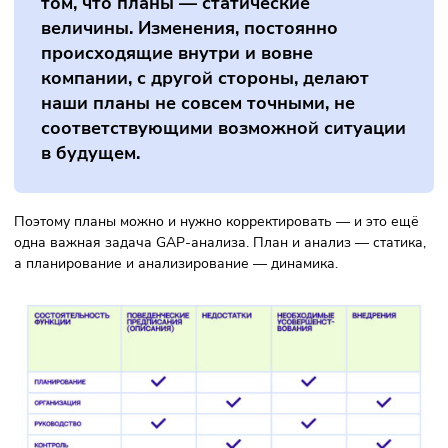
Определение оценки достижимости цели. Планы по
преодолению выявленных разрывов. Их можно сократ
за счёт новых технологий и изменений в системе
менеджмента. Цели корректируются при обнаружении
значительного разрыва. Либо возможно рассмотреть
позитивные изменения на конкретном участке.
Составление прогнозов. Нестыковки следует
рассматривать с учётом отдельных элементов. Их при
делить по территориальному, отраслевому и
функциональному признакам. Информационные,
финансовые, технические потребности учитываются п
поиске мер по ликвидации разрывов.
Составление планов изменения текущей ситуации. Чт
делают: проводят антикризисные мероприятия,
привлекают кризис-менеджеров, повышают
эффективность каналов сбыта, используют опыт
конкурентов, услуги сторонних служб.
Определение дедлайнов. Любая цель имеет сроки