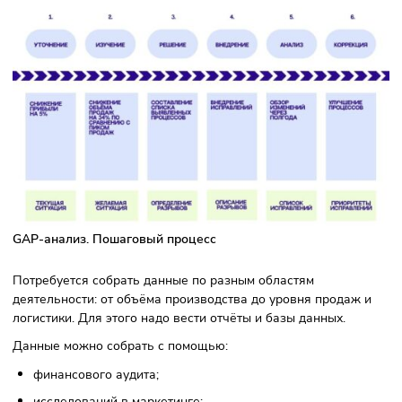
Стратегический GAP-анализ
Исследование оправдано на любом этапе деятельности
организации. Оптимизация бизнес-процессов включает:
разработку планирования для отдела или группы
специалистов, работающей над проектом;
выявление обстоятельств, которые стали причиной
провала предыдущих планов;
улучшение распределения ресурсов для достижения
целей.
Диагностический аудит обнаруживает слабые места в
бизнес-процессе. Становится легче определить оптимал