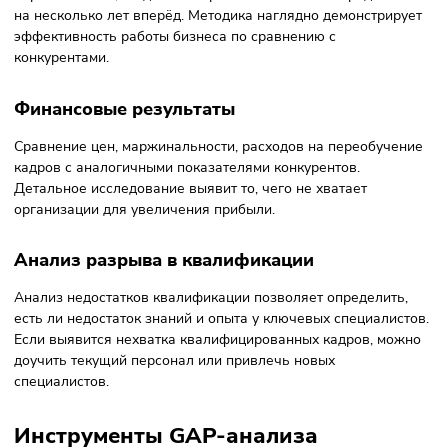
Оценка бизнес-процессов требует сбора большого
количества данных. Ошибки при подведении итогов связ
с человеческим фактором. Нехватка исходной информац
для использования методики также ведёт к неточности
результатов.
Диагностический аудит часто требует много времени. Есл
этому не уделено внимание, появляется неправильное
прогнозирование. Упущение неочевидных факторов такж
приводит к ошибочным выводам. При наличии нескольки
разрывов, влияющих друг на друга, результаты исследов
могут быть истолкованы неверно.
Виды GAP-анализа
Инструмент активно используется в разных сферах. Чтоб
получить детальное представление о нём, разберём боле
подробно некоторые из них.