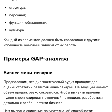
Для оценки бизнес-процессов применимы
разные техники.
SWOT-анализ
Среди популярных техник выделяют SWOT. Использован
метода стратегического планирования позволяет описат
деятельность компании с учётом четырёх факторов. Он
выявляет:
сильные стороны;
недоработки;
реальные возможности;
внешние угрозы развития.
McKinsey 7S