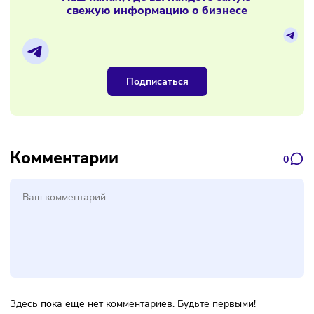
Снижение тарифов
Разработка более доступ
Улучшение качества сервиса
Изучение рыночной конъю
Салон красоты
В компании работают стилисты, парикмахеры, косметолог
Сотрудники заметили падение прибыли из-за уменьшени
объёма работ. Сначала определяют разрыв между плано
и реальными показателями. Сравнивают с предыдущим
периодом:
общий объём работ;
себестоимость расходных материалов;
цены на окрашивание волос, маникюр, косметологиче
процедуры.
В ходе исследования нужно выявить: куда и почему уход