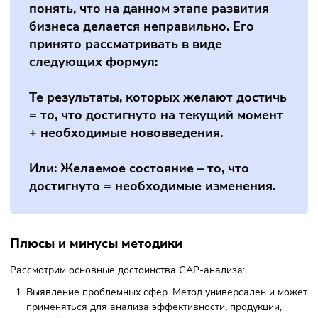
сократить показатели объёма; запасы в складских
помещениях; издержки.
В IT-сфере анализ нужен для идентификации и ликвидац
цифровых разрывов.
В маркетинге ГАП-анализ указывает, насколько качество
товаров, либо оформление упаковки соответствует
ожиданиям конечного потребителя. Ведь кредо маркетин
удовлетворение потребностей покупателей. В компании м
быть цели: сколько продать, сколько заработать, как
поддержать имидж т.д. Эти цели проверяют, сравнивая их
тем, что сейчас происходит.
Проведение исследования помогает
понять, что на данном этапе развития
бизнеса делается неправильно. Его
принято рассматривать в виде
следующих формул: