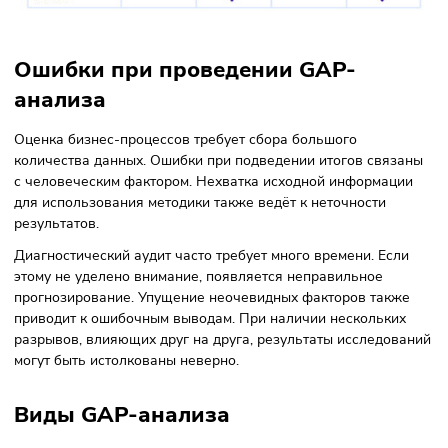
достижения. В зависимости от долгосрочных или
краткосрочных планов, подбирают методы сокращени
разрывов. Например: снижение цен позволит увеличи
продажи за один–три месяца. Увеличение оборота
компании займет более долгое время.
Методика GAP-анализа состоит в
поиске, изучении и устранении
отклонений. Проблемы заключаются в
том, что планы — статические
величины. Изменения, постоянно
происходящие внутри и вовне
компании, с другой стороны, делают
наши планы не совсем точными, не
соответствующими возможной ситуаци
в будущем.